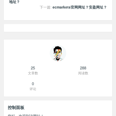
地址？
下一篇:
ecmarkets官网网址？安盈网址？
25
288
文章数
阅读数
0
评论
控制面板
您好，欢迎到访网站！