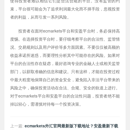
使得投资者难以相信它们是合法合规的平台。没有监管的约
束，平台很可能会为了追求利润最大化而不择手段，忽视投资
者的利益，从而引发一系列风险。
投资者在面对ecmarkets平台和安盈平台时，务必保持高
度惕。在选择投资平台时，要仔细考察平台的合法性、监管情
况、交易规则以及用户评价等多方面因素。不要仅仅被高额的
收益承诺所迷惑，而要理性分析其中可能存在的风险。如果对
平台的合法性存在疑虑，最好咨询专业的金融人士或相关监管
部门，以获取准确的信息和建议。只有这样，才能在投资过程
中最大程度地保障自己的资金安全，避免陷入非法平台带来的
风险之中，确保投资活动在合法、合规、安全的轨道上进行。
对于ecmarkets平台和安盈平台的合法性问题，投资者绝不能
掉以轻心，需谨慎对待每一个投资决策。
上一篇:
ecmarkets外汇官网最新版下载地址？安盈最新下载