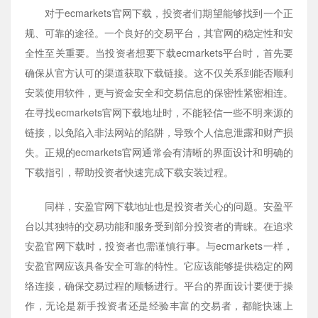
对于ecmarkets官网下载，投资者们期望能够找到一个正
规、可靠的途径。一个良好的交易平台，其官网的稳定性和安
全性至关重要。当投资者想要下载ecmarkets平台时，首先要
确保从官方认可的渠道获取下载链接。这不仅关系到能否顺利
安装使用软件，更与资金安全和交易信息的保密性紧密相连。
在寻找ecmarkets官网下载地址时，不能轻信一些不明来源的
链接，以免陷入非法网站的陷阱，导致个人信息泄露和财产损
失。正规的ecmarkets官网通常会有清晰的界面设计和明确的
下载指引，帮助投资者快速完成下载安装过程。
同样，安盈官网下载地址也是投资者关心的问题。安盈平
台以其独特的交易功能和服务受到部分投资者的青睐。在追求
安盈官网下载时，投资者也需谨慎行事。与ecmarkets一样，
安盈官网应该具备安全可靠的特性。它应该能够提供稳定的网
络连接，确保交易过程的顺畅进行。平台的界面设计要便于操
作，无论是新手投资者还是经验丰富的交易者，都能快速上