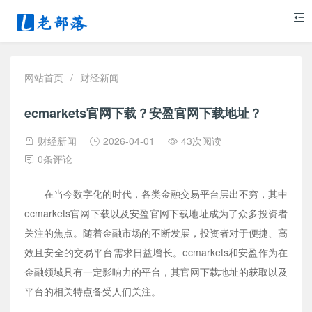
网站首页
/
财经新闻
ecmarkets官网下载？安盈官网下载地址？
财经新闻
2026-04-01
43次阅读
0条评论
在当今数字化的时代，各类金融交易平台层出不穷，其中
ecmarkets官网下载以及安盈官网下载地址成为了众多投资者
关注的焦点。随着金融市场的不断发展，投资者对于便捷、高
效且安全的交易平台需求日益增长。ecmarkets和安盈作为在
金融领域具有一定影响力的平台，其官网下载地址的获取以及
平台的相关特点备受人们关注。