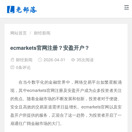
网站首页
/
财经新闻
ecmarkets官网注册？安盈开户？
财经新闻
2026-04-01
35次阅读
0条评论
在当今数字化的金融世界中，网络交易平台如繁星般涌
现，其中ecmarkets官网注册及安盈开户成为众多投资者关注
的焦点。随着金融市场的不断发展和创新，投资者对于便捷、
安全且高效的交易渠道需求日益增长。ecmarkets官网以及安
盈开户所提供的服务，正迎合了这一趋势，为投资者开启了一
扇通往广阔金融市场的大门。