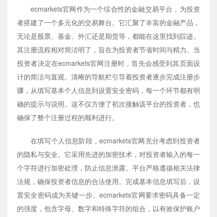
ecmarkets官网作为一个综合性的金融交易平台，为投资
者搭建了一个多元化的交易舞台。它汇聚了丰富的金融产品，
无论是股票、基金、外汇还是期货等，都能在这里找到踪迹。
其注册流程相对简洁明了，旨在为投资者节省时间与精力。当
投资者决定在ecmarkets官网注册时，首先会感受到其页面设
计的简洁与直观。清晰的导航栏引导着投资者逐步完成注册步
骤，从填写基本个人信息到设置安全密码，每一个环节都有明
确的提示与说明。这不仅方便了初次接触该平台的投资者，也
确保了整个注册过程的顺利进行。
在填写个人信息阶段，ecmarkets官网充分考虑到投资者
的隐私与安全。它采用先进的加密技术，对投资者输入的每一
个字符进行加密处理，防止信息泄露。平台严格遵循相关法律
法规，确保投资者信息的合法使用。完成基本信息填写后，设
置安全密码成为关键一步。ecmarkets官网要求密码具备一定
的强度，包含字母、数字和特殊字符的组合，以有效保护账户