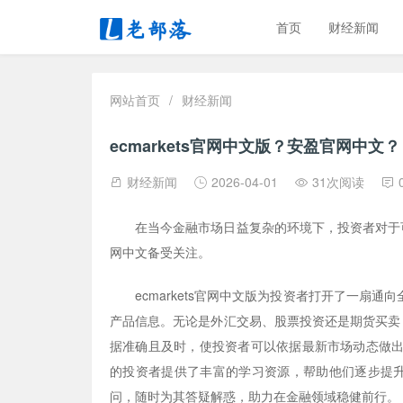
首页
财经新闻
网站首页
/
财经新闻
ecmarkets官网中文版？安盈官网中文？
财经新闻
2026-04-01
31次阅读
在当今金融市场日益复杂的环境下，投资者对于可
网中文备受关注。
ecmarkets官网中文版为投资者打开了一
产品信息。无论是外汇交易、股票投资还是期货买卖，
据准确且及时，使投资者可以依据最新市场动态做
的投资者提供了丰富的学习资源，帮助他们逐步提升交
问，随时为其答疑解惑，助力在金融领域稳健前行。