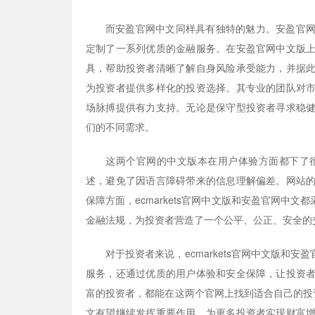
而安盈官网中文同样具有独特的魅力。安盈官
定制了一系列优质的金融服务。在安盈官网中文版
具，帮助投资者清晰了解自身风险承受能力，并据
为投资者提供多样化的投资选择。其专业的团队对
场脉搏提供有力支持。无论是保守型投资者寻求稳
们的不同需求。
这两个官网的中文版本在用户体验方面都下了
述，避免了因语言障碍带来的信息理解偏差。网站
保障方面，ecmarkets官网中文版和安盈官网
金融法规，为投资者营造了一个公平、公正、安全的
对于投资者来说，ecmarkets官网中文版
服务，还通过优质的用户体验和安全保障，让投资
富的投资者，都能在这两个官网上找到适合自己的投资
文有望继续发挥重要作用，为更多投资者实现财富