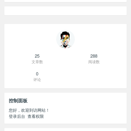
25
288
文章数
阅读数
0
评论
控制面板
您好，欢迎到访网站！
登录后台
查看权限