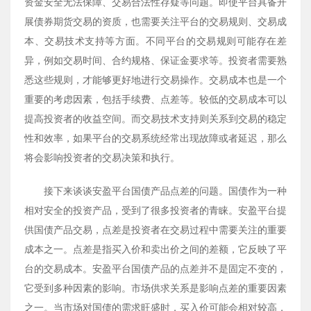
资金安全无法保障、交易合法性存疑等问题。即使平台具备开
展债券期货交易的资质，也需要关注平台的交易规则、交易成
本、交易技术支持等方面。不同平台的交易规则可能存在差
异，例如交易时间、合约规格、保证金要求等。投资者需要熟
悉这些规则，才能够更好地进行交易操作。交易成本也是一个
重要的考虑因素，包括手续费、点差等。较低的交易成本可以
提高投资者的收益空间。而交易技术支持则关系到交易的稳定
性和效率，如果平台的交易系统经常出现故障或者延迟，那么
将会影响投资者的交易决策和执行。
接下来谈谈安盈平台国债产品点差的问题。国债作为一种
相对安全的投资产品，受到了很多投资者的青睐。安盈平台提
供国债产品交易，点差是投资者在交易过程中需要关注的重要
成本之一。点差是指买入价和卖出价之间的差额，它反映了平
台的交易成本。安盈平台国债产品的点差并不是固定不变的，
它受到多种因素的影响。市场供求关系是影响点差的重要因素
之一。当市场对国债的需求旺盛时，买入价可能会相对较高，